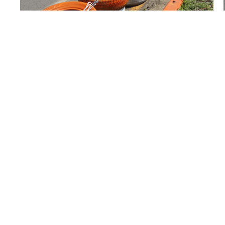
제주시 조천읍 와흘